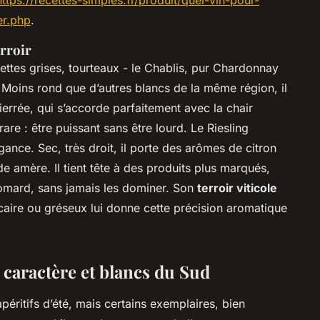
https://recettes-simples.fr/produit/quel-vin-pour-
er.php
.
erroir
vettes grises, tourteaux - le Chablis, pur Chardonnay
Moins rond que d’autres blancs de la même région, il
ierrée, qui s’accorde parfaitement avec la chair
rare : être puissant sans être lourd. Le Riesling
égance. Sec, très droit, il porte des arômes de citron
de amère. Il tient tête à des produits plus marqués,
omard, sans jamais les dominer. Son
terroir viticole
calcaire ou gréseux lui donne cette précision aromatique
de caractère et blancs du Sud
éritifs d’été, mais certains exemplaires, bien