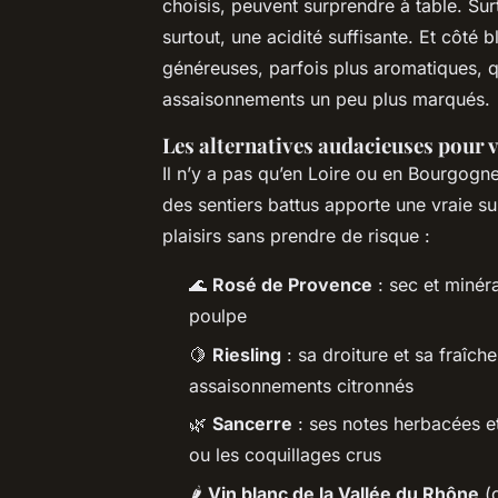
choisis, peuvent surprendre à table. Surt
surtout, une acidité suffisante. Et côté
généreuses, parfois plus aromatiques, q
assaisonnements un peu plus marqués.
Les alternatives audacieuses pour 
Il n’y a pas qu’en Loire ou en Bourgogne
des sentiers battus apporte une vraie su
plaisirs sans prendre de risque :
🌊
Rosé de Provence
: sec et minér
poulpe
🍋
Riesling
: sa droiture et sa fraîc
assaisonnements citronnés
🌿
Sancerre
: ses notes herbacées et
ou les coquillages crus
🌶️
Vin blanc de la Vallée du Rhône
(