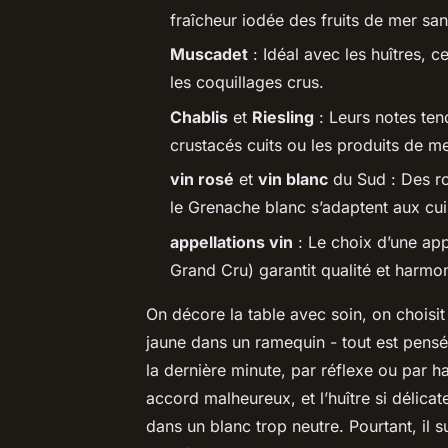
fraîcheur iodée des fruits de mer san
Muscadet
: Idéal avec les huîtres, c
les coquillages crus.
Chablis
et
Riesling
: Leurs notes ten
crustacés cuits ou les produits de m
vin rosé
et
vin blanc
du Sud : Des r
le Grenache blanc s’adaptent aux cu
appellations vin
: Le choix d’une app
Grand Cru) garantit qualité et harmoni
On décore la table avec soin, on choisit 
jaune dans un ramequin - tout est pensé 
la dernière minute, par réflexe ou par ha
accord malheureux, et l’huître si délicate
dans un blanc trop neutre. Pourtant, il s