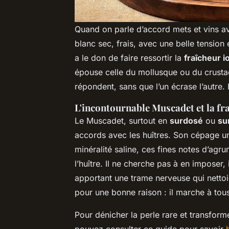
Quand on parle d’accord mets et vins av
blanc sec, frais, avec une belle tension 
a le don de faire ressortir la
fraîcheur i
épouse celle du mollusque ou du crustac
répondent, sans que l’un écrase l’autre. L’
L'incontournable Muscadet et la fr
Le Muscadet, surtout en
surdosé
ou
sur
accords avec les huîtres. Son cépage u
minéralité saline, ces fines notes d’agrum
l’huître. Il ne cherche pas à en imposer, i
apportant une trame nerveuse qui nettoi
pour une bonne raison : il marche à tou
Pour dénicher la perle rare et transfor