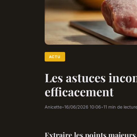
ACTU
Les astuces inco
efficacement
Anicette
•
16/06/2026 10:06
•
11 min de lectur
Extraire les points majeurs