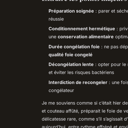
Préparation soignée
: parer et séch
réussie
Conditionnement hermétique
: pri
une
conservation alimentaire
optim
Durée congélation foie
: ne pas dépa
qualité foie congelé
Décongélation lente
: opter pour le 
et éviter les risques bactériens
Interdiction de recongeler
: une foi
congélateur
Je me souviens comme si c’était hier d
et couteau affûté, préparait le foie de 
délicatesse rare, comme s’il s’agissait d
aujourd’hui, entre rythme effréné et env