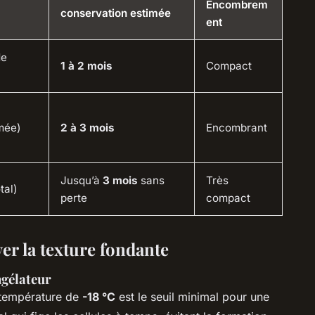
Encombrem
conservation estimée
ent
de
1 à 2 mois
Compact
mée)
2 à 3 mois
Encombrant
Jusqu’à
3 mois
sans
Très
tal)
perte
compact
ver la texture fondante
ngélateur
e température de
-18 °C
est le seuil minimal pour une