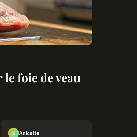
le foie de veau
Anicette
A