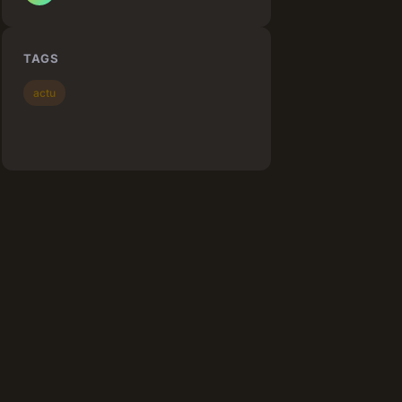
TAGS
actu